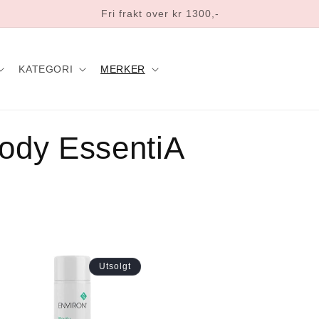
Norsk nettbutikk og lager
KATEGORI
MERKER
Body EssentiA
Utsolgt