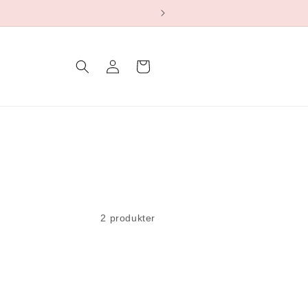
Logg
Handlekurv
inn
2 produkter