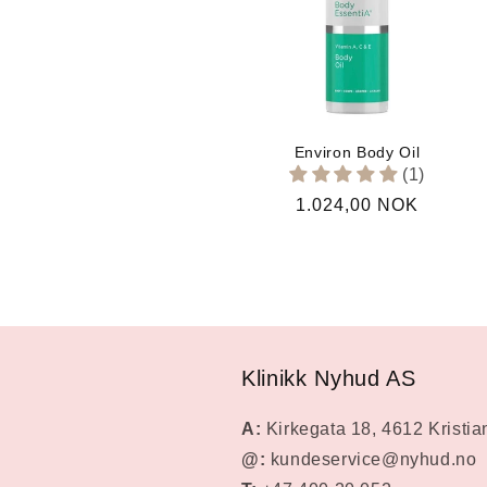
n
g
:
Environ Body Oil
(1)
Vanlig
1.024,00 NOK
pris
Klinikk Nyhud AS
A:
Kirkegata 18, 4612 Kristi
@:
kundeservice@nyhud.no