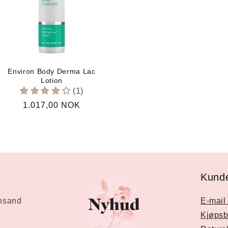
Environ Body Derma Lac
Lotion
(1)
Vanlig
1.017,00 NOK
pris
Kunde
ansand
E-mail 
Kjøpsb