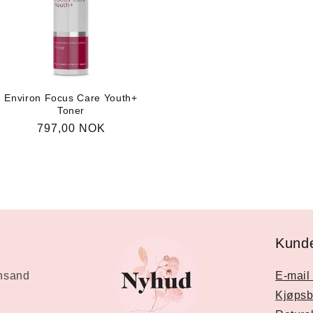
Environ Focus Care Youth+
Toner
Vanlig
797,00 NOK
pris
Kunde
ansand
E-mail 
Kjøpsb