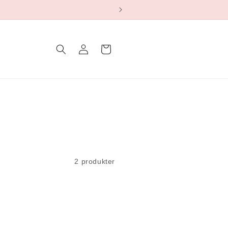
Logg
Handlekurv
inn
2 produkter