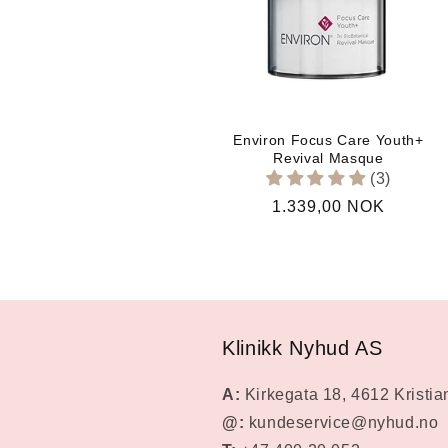
n
g
:
Environ Focus Care Youth+
Revival Masque
(3)
Vanlig
1.339,00 NOK
pris
Klinikk Nyhud AS
A:
Kirkegata 18, 4612 Kristi
@:
kundeservice@nyhud.no