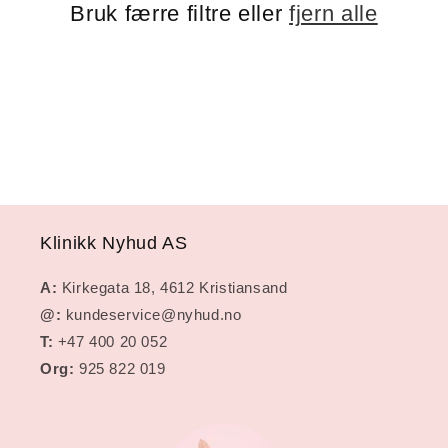
g
Bruk færre filtre eller
fjern alle
:
Klinikk Nyhud AS
A:
Kirkegata 18, 4612 Kristiansand
@:
kundeservice@nyhud.no
T:
+47 400 20 052
Org:
925 822 019