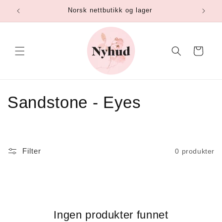
Gå
Norsk nettbutikk og lager
videre til
innholdet
Handlekurv
S
Sandstone - Eyes
a
m
Filter
0 produkter
l
i
n
Ingen produkter funnet