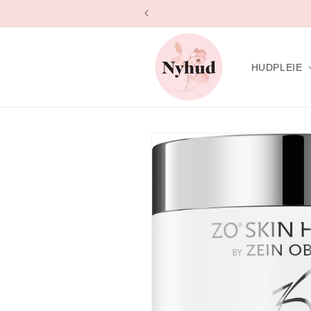
Gå
videre til
innholdet
HUDPLEIE
Hopp til
produktinformasjon