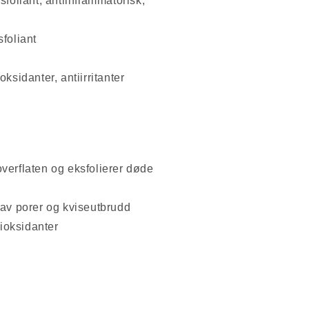
sfoliant, antiinflammatorisk,
foliant
ksidanter, antiirritanter
verflaten og eksfolierer døde
 av porer og kviseutbrudd
tioksidanter