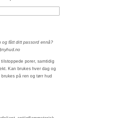
 og fått ditt passord ennå?
t@nyhud.no
 tilstoppede porer, samtidig
ekt. Kan brukes hver dag og
 brukes på ren og tørr hud