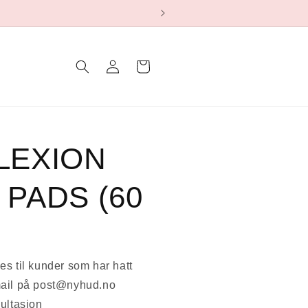
Logg
Handlekurv
inn
LEXION
PADS (60
s til kunder som har hatt
mail på post@nyhud.no
ultasjon