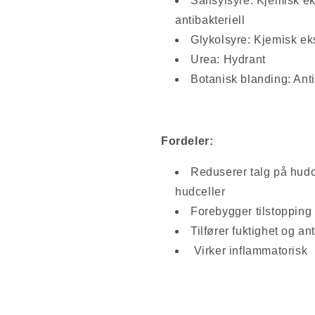
Salisylsyre: Kjemisk ek
antibakteriell
Glykolsyre: Kjemisk eks
Urea: Hydrant
Botanisk blanding: Antio
Fordeler:
Reduserer talg på hudo
hudceller
Forebygger tilstopping
Tilfører fuktighet og an
Virker inflammatorisk