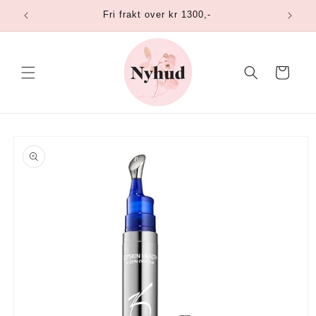
Gå
Fri frakt over kr 1300,-
videre til
innholdet
Handlekurv
opp til
roduktinformasjon