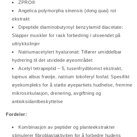
ZPRO®
Angelica polymorpha sinensis (dong quai) rot
ekstrakt
Dipeptide diaminobutyroyl benzylamid diacetate:
Slapper muskler for rask forbedring i utseendet på
uttrykkslinjer
Natriumacetylert hyaluronat: Tilfører umiddelbar
hydrering til det utvidede øyeområdet
Acetyl tetrapeptid – 5, tusenfrydblomst ekstrakt,
lupinus albus frøolje, natrium tokoferyl fosfat: Spesifikt
øyekompleks for å støtte øyepartiets hudhelse, fremme
mikrosirkulasjon, drenering, avgiftning og
antioksidantbeskyttelse
Fordeler:
Kombinasjon av peptider og planteekstrakter
stimulerer fibroblastaktiviten for å forbedre hudens