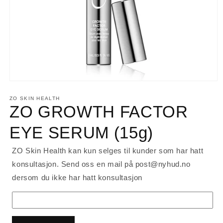
Åpne
medie
1
ZO SKIN HEALTH
i
ZO GROWTH FACTOR
modal
EYE SERUM (15g)
ZO Skin Health kan kun selges til kunder som har hatt
konsultasjon. Send oss en mail på post@nyhud.no
dersom du ikke har hatt konsultasjon