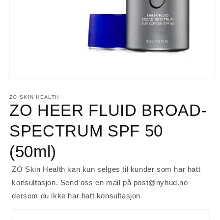
Åpne
medie
1
ZO SKIN HEALTH
i
ZO HEER FLUID BROAD-
modal
SPECTRUM SPF 50
(50ml)
ZO Skin Health kan kun selges til kunder som har hatt
konsultasjon. Send oss en mail på post@nyhud.no
dersom du ikke har hatt konsultasjon