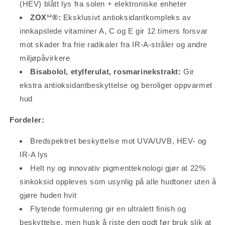
(HEV) blått lys fra solen + elektroniske enheter
ZOX¹²®:
Eksklusivt antioksidantkompleks av
innkapslede vitaminer A, C og E gir 12 timers forsvar
mot skader fra frie radikaler fra IR-A-stråler og andre
miljøpåvirkere
Bisabolol, etylferulat, rosmarinekstrakt:
Gir
ekstra antioksidantbeskyttelse og beroliger oppvarmet
hud
Fordeler:
Bredspektret beskyttelse mot UVA/UVB, HEV- og
IR-A lys
Helt ny og innovativ pigmentteknologi gjør at 22%
sinkoksid oppleves som usynlig på alle hudtoner uten å
gjøre huden hvit
Flytende formulering gir en ultralett finish og
beskyttelse, men husk å riste den godt før bruk slik at