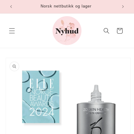
Gå
Norsk nettbutikk og lager
videre til
innholdet
Handlekurv
opp til
roduktinformasjon