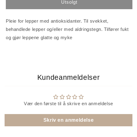
SkinCeuticals
SkinCeuticals
Utsolgt
Antioxidant
Antioxidant
Lip
Lip
Repair
Repair
Pleie for lepper med antioksidanter. Til svekket,
behandlede lepper og/eller med aldringstegn. Tilfører fukt
og gjør leppene glatte og myke
Kundeanmeldelser
Vær den første til å skrive en anmeldelse
Skriv en anmeldelse