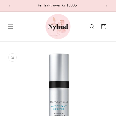
Gå
Fri frakt over kr 1300,-
videre til
innholdet
Handlekurv
opp til
roduktinformasjon