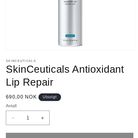
Åpne
medie
1
SKINCEUTICALS
i
SkinCeuticals Antioxidant
modal
Lip Repair
Vanlig
690,00 NOK
Utsolgt
pris
Antall
Senk
Øk
antallet
antallet
for
for