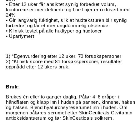
• Etter 12 uker får ansiktet synlig forbedret volum,
konturene er mer definerte og fine linjer er redusert med
24%
• Gir langvarig fuktighet, slik at hudteksturen blir synlig
forbedret og får et mer ungdommelig utseende
• Klinisk testet på alle hudtyper og hudtoner
• Uparfymert
1) *Egenvurdering etter 12 uker, 70 forsøkspersoner
2) *Klinisk score med 81 forsøkspersoner, resultater
oppnådd etter 12 ukers bruk.
Bruk:
Brukes én eller to ganger daglig. Påfør 4–6 dråper i
håndflaten og klapp inn i huden på pannen, kinnene, haken
og halsen. Blend hyaluronsyreserumet inn i huden. Om
morgenen påføres serumet etter SkinCeuticals C-vitamin
antioksidantserum og før SkinCeuticals solkrem.