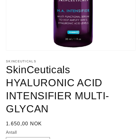
Åpne
medie
1
SKINCEUTICALS
i
SkinCeuticals
modal
HYALURONIC ACID
INTENSIFIER MULTI-
GLYCAN
Vanlig
1.650,00 NOK
pris
Antall