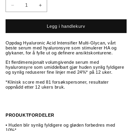
Senk
Øk
antallet
antallet
for
for
SkinCeuticals
SkinCeuticals
Legg i handlekurv
HYALURONIC
HYALURONIC
ACID
ACID
Oppdag Hyaluronic Acid Intensifier Multi-Glycan, vårt
INTENSIFIER
INTENSIFIER
beste serum med hyaluronsyre som stimulerer HA og
MULTI-
MULTI-
glykaner, for å fylle ut og definere ansiktskonturene.
GLYCAN
GLYCAN
Et flerdimensjonalt volumgivende serum med
hyaluronsyre som umiddelbart gjør huden synlig fyldigere
og synlig reduserer fine linjer med 24%* på 12 uker.
*Klinisk score med 81 forsøkspersoner, resultater
oppnådd etter 12 ukers bruk.
PRODUKTFORDELER
• Huden blir synlig fyldigere og gløden forbedres med
10%*