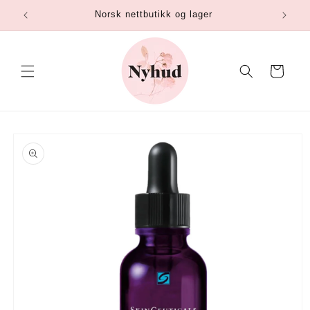
Gå
Norsk nettbutikk og lager
videre til
innholdet
Handlekurv
opp til
roduktinformasjon