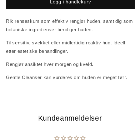
SkinCeuticals
SkinCeuticals
Legg i handlekurv
Soothing
Soothing
Cleanser
Cleanser
Rik renseskum som effektiv rengjør huden, samtidig som
botaniske ingredienser beroliger huden.
Til sensitiv, svekket eller midlertidig reaktiv hud. Ideell
etter estetiske behandlinger.
Rengjør ansiktet hver morgen og kveld.
Gentle Cleanser kan vurderes om huden er meget tørr.
Kundeanmeldelser