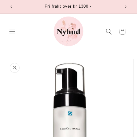
Gå
Fri frakt over kr 1300,-
videre til
innholdet
Handlekurv
opp til
roduktinformasjon