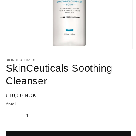
Åpne
medie
1
SKINCEUTICALS
i
SkinCeuticals Soothing
modal
Cleanser
Vanlig
610,00 NOK
pris
Antall
Senk
Øk
antallet
antallet
for
for