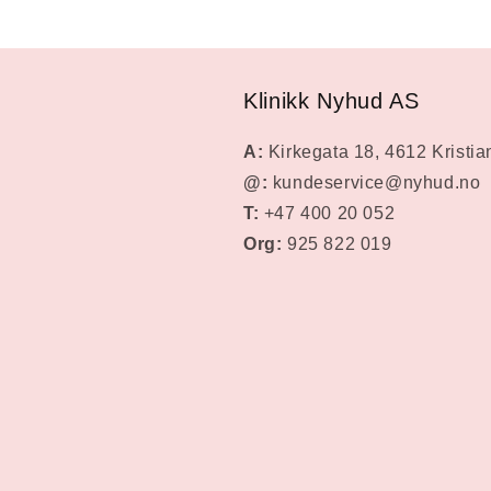
Klinikk Nyhud AS
A:
Kirkegata 18, 4612 Kristi
@:
kundeservice@nyhud.no
T:
+47 400 20 052
Org:
925 822 019