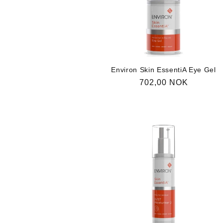
n
g
:
Environ Skin EssentiA Eye Gel
Vanlig
702,00 NOK
pris