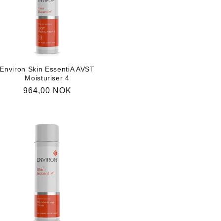
Environ Skin EssentiA AVST
Moisturiser 4
Vanlig
964,00 NOK
pris