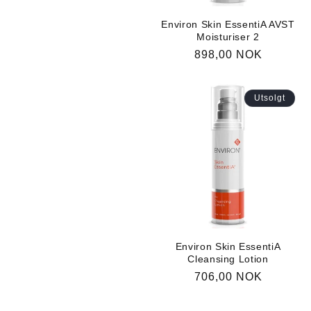
Environ Skin EssentiA AVST
Moisturiser 2
Vanlig
898,00 NOK
pris
Utsolgt
Environ Skin EssentiA
Cleansing Lotion
Vanlig
706,00 NOK
pris