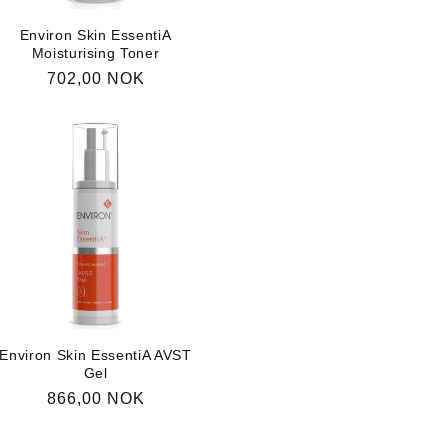
Environ Skin EssentiA
Moisturising Toner
Vanlig
702,00 NOK
pris
Environ Skin EssentiA AVST
Gel
Vanlig
866,00 NOK
pris