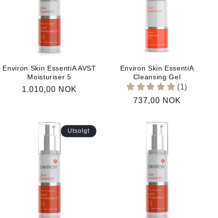
Environ Skin EssentiA AVST
Environ Skin EssentiA
Moisturiser 5
Cleansing Gel
(1)
Vanlig
1.010,00 NOK
Vanlig
737,00 NOK
pris
pris
Utsolgt