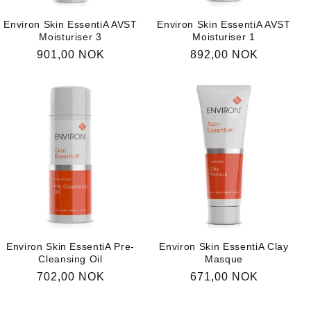
Environ Skin EssentiA AVST
Environ Skin EssentiA AVST
Moisturiser 3
Moisturiser 1
Vanlig
901,00 NOK
Vanlig
892,00 NOK
pris
pris
Environ Skin EssentiA Pre-
Environ Skin EssentiA Clay
Cleansing Oil
Masque
Vanlig
702,00 NOK
Vanlig
671,00 NOK
pris
pris