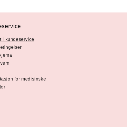
service
til kundeservice
etingelser
kjema
vern
tasjon for medisinske
ter