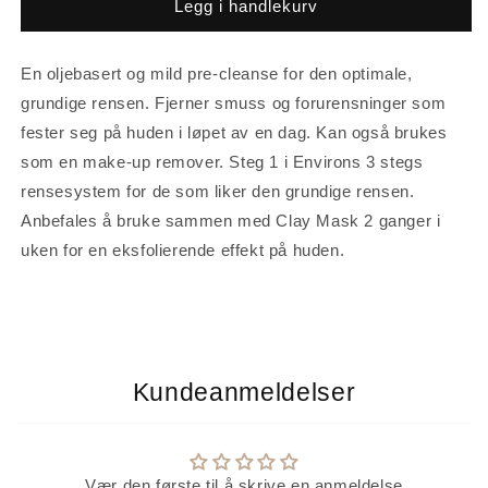
Environ
Environ
Legg i handlekurv
Skin
Skin
EssentiA
EssentiA
Pre-
Pre-
En oljebasert og mild pre-cleanse for den optimale,
Cleansing
Cleansing
grundige rensen. Fjerner smuss og forurensninger som
Oil
Oil
fester seg på huden i løpet av en dag. Kan også brukes
som en make-up remover. Steg 1 i Environs 3 stegs
rensesystem for de som liker den grundige rensen.
Anbefales å bruke sammen med Clay Mask 2 ganger i
uken for en eksfolierende effekt på huden.
Kundeanmeldelser
Vær den første til å skrive en anmeldelse