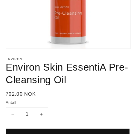
Åpne
medie
1
ENVIRON
i
Environ Skin EssentiA Pre-
modal
Cleansing Oil
Vanlig
702,00 NOK
pris
Antall
Senk
Øk
antallet
antallet
for
for