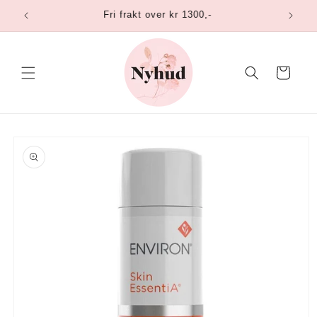
Gå
Fri frakt over kr 1300,-
videre til
innholdet
Handlekurv
opp til
roduktinformasjon