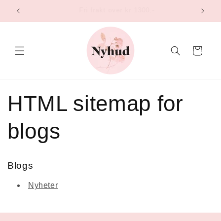
Gå
Norsk nettbutikk og lager
videre til
innholdet
Handlekurv
HTML sitemap for
blogs
Blogs
Nyheter